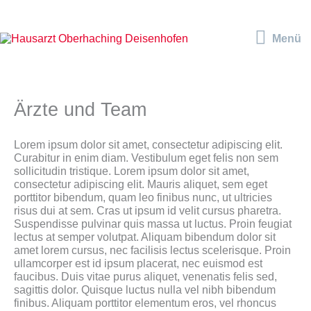
Zum
Inhalt
Menü
springen
Menü
Ärzte und Team
Lorem ipsum dolor sit amet, consectetur adipiscing elit.
Curabitur in enim diam. Vestibulum eget felis non sem
sollicitudin tristique. Lorem ipsum dolor sit amet,
consectetur adipiscing elit. Mauris aliquet, sem eget
porttitor bibendum, quam leo finibus nunc, ut ultricies
risus dui at sem. Cras ut ipsum id velit cursus pharetra.
Suspendisse pulvinar quis massa ut luctus. Proin feugiat
lectus at semper volutpat. Aliquam bibendum dolor sit
amet lorem cursus, nec facilisis lectus scelerisque. Proin
ullamcorper est id ipsum placerat, nec euismod est
faucibus. Duis vitae purus aliquet, venenatis felis sed,
sagittis dolor. Quisque luctus nulla vel nibh bibendum
finibus. Aliquam porttitor elementum eros, vel rhoncus